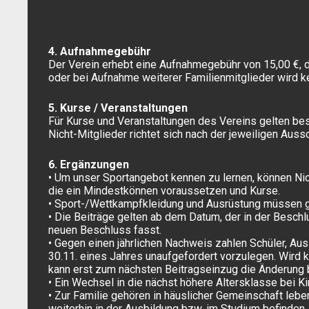
4. Aufnahmegebühr
Der Verein erhebt eine Aufnahmegebühr von 15,00 €, d
oder bei Aufnahme weiterer Familienmitglieder wird 
5. Kurse / Veranstaltungen
Für Kurse und Veranstaltungen des Vereins gelten bes
Nicht-Mitglieder richtet sich nach der jeweiligen Auss
6. Ergänzungen
• Um unser Sportangebot kennen zu lernen, können Ni
die ein Mindestkönnen voraussetzen und Kurse.
• Sport-/Wettkampfkleidung und Ausrüstung müssen gr
• Die Beiträge gelten ab dem Datum, der in der Besch
neuen Beschluss fasst.
• Gegen einen jährlichen Nachweis zahlen Schüler, Au
30.11. eines Jahres unaufgefordert vorzulegen. Wird 
kann erst zum nächsten Beitragseinzug die Änderung 
• Ein Wechsel in die nächst höhere Altersklasse bei K
• Zur Familie gehören in häuslicher Gemeinschaft lebe
weiterhin in der Ausbildung bzw. im Studium befinden,