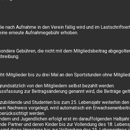
ie nach Aufnahme in den Verein fällig wird und im Lastschriftv
keine erneute Aufnahmegebühr erhoben.
ondere Gebühren, die nicht mit dem Mitgliedsbeitrag abgegolten
chreibung.
cht-Mitglieder bis zu drei Mal an den Sportstunden ohne Mitgl
undsätzlich von den Mitgliedern selbst bezahlt werden.
lussfassung zur Beitragsänderung genannt wird, die Beiträge gel
szubildende und Studenten bis zum 25. Lebensjahr weiterhin den 
kein Nachweis vorgelegt, wird automatisch ein Erwachsenenbeitr
berücksichtigt werden.
indern und Jugendlichen erfolgt erst im darauffolgenden Halbjahr
nde Partner und deren Kinder bis zur Vollendung des 18. Lebensj
 sind diese längstens bis zur Vollendung des 25. Lebensjahres ü