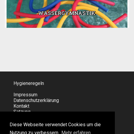
WASSERGYMNASTIK
Hygieneregeln
Impressum
Datenschutzerklärung
Kontakt
Satzung
Feedback zur Webseite
Diese Webseite verwendet Cookies um die
Diese Webseite verwendet Cookies um die
Nutzung zu verbessern.
Nutzung zu verbessern.
Mehr erfahren.
Mehr erfahren.