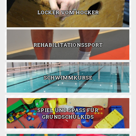
LOCKER VOM HOCKER
REHABILITATIONSSPORT
SCHWIMMKURSE
SPIEL UND SPASS FÜR G
RUNDSCHULKIDS